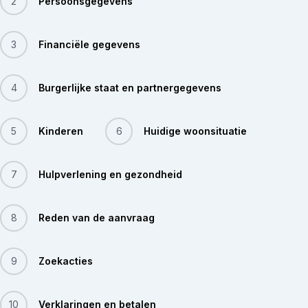
2
Persoonsgegevens
3
Financiële gegevens
4
Burgerlijke staat en partnergegevens
5
Kinderen
6
Huidige woonsituatie
7
Hulpverlening en gezondheid
8
Reden van de aanvraag
9
Zoekacties
10
Verklaringen en betalen