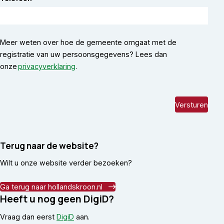
Meer weten over hoe de gemeente omgaat met de
registratie van uw persoonsgegevens? Lees dan
(opent in nieuw tabblad)
onze
privacyverklaring
.
Terug naar de website?
Wilt u onze website verder bezoeken?
Ga terug naar hollandskroon.nl
Heeft u nog geen DigiD?
Vraag dan eerst
DigiD
aan.