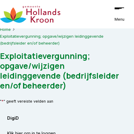
Ga naar de inhoud
Menu
Home
Exploitatievergunning; opgave/wijzigen leidinggevende
(bedrijfsleider en/of beheerder)
Exploitatievergunning;
opgave/wijzigen
leidinggevende (bedrijfsleider
en/of beheerder)
*
"
" geeft vereiste velden aan
DigiD
Klik hier om in te loggen.