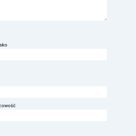
sko
scowość