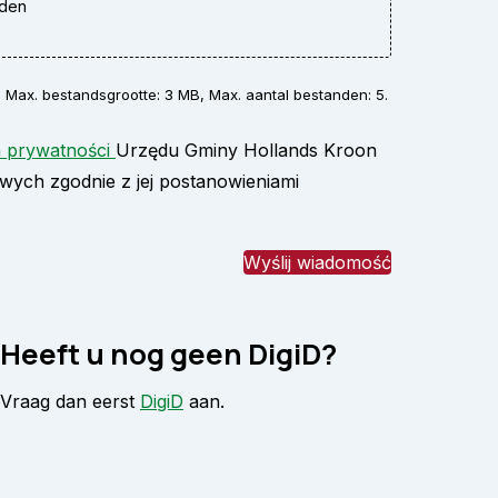
nden
c, Max. bestandsgrootte: 3 MB, Max. aantal bestanden: 5.
(opent in nieuw tabblad)
a prywatności
Urzędu Gminy Hollands Kroon
ych zgodnie z jej postanowieniami
Heeft u nog geen DigiD?
Vraag dan eerst
DigiD
aan.