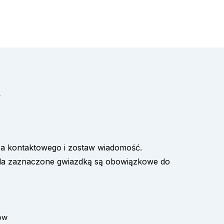
y
za kontaktowego i zostaw wiadomość.
Pola zaznaczone gwiazdką są obowiązkowe do
dów