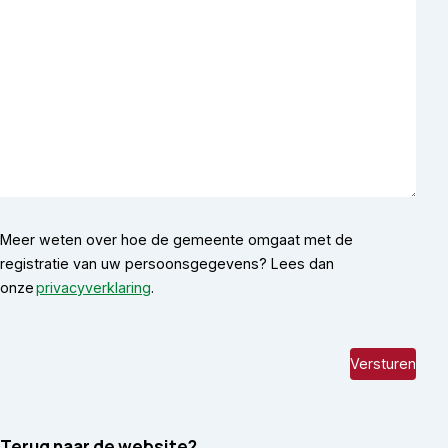
Meer weten over hoe de gemeente omgaat met de
registratie van uw persoonsgegevens? Lees dan
(opent in nieuw tabblad)
onze
privacyverklaring
.
Terug naar de website?